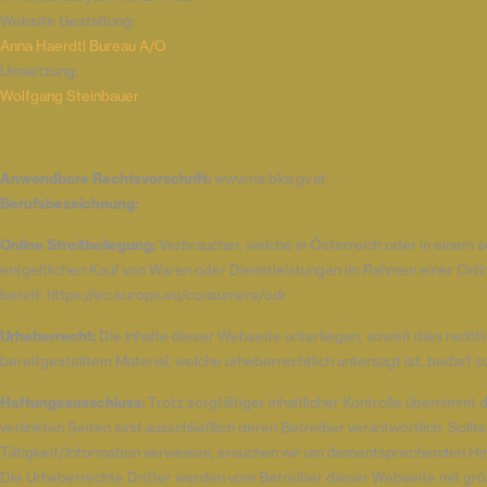
Website Gestaltung:
Anna Haerdtl Bureau A/O
Umsetzung:
Wolfgang Steinbauer
Anwendbare Rechtsvorschrift:
www.ris.bka.gv.at
Berufsbezeichnung:
Online Streitbeilegung:
Verbraucher, welche in Österreich oder in einem 
entgeltlichen Kauf von Waren oder Dienstleistungen im Rahmen einer Online
bereit: https://ec.europa.eu/consumers/odr
Urheberrecht:
Die Inhalte dieser Webseite unterliegen, soweit dies recht
bereitgestelltem Material, welche urheberrechtlich untersagt ist, bedarf
Haftungsausschluss:
Trotz sorgfältiger inhaltlicher Kontrolle übernimmt 
verlinkten Seiten sind ausschließlich deren Betreiber verantwortlich. So
Tätigkeit/Information verweisen, ersuchen wir um dementsprechenden Hi
Die Urheberrechte Dritter werden vom Betreiber dieser Webseite mit größ