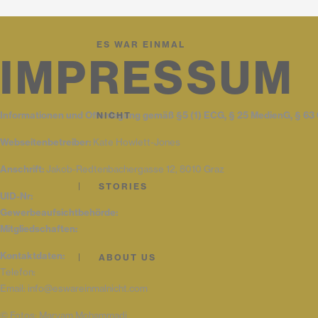
ES WAR EINMAL
IMPRESSUM
Informationen und Offenlegung gemäß §5 (1) ECG, § 25 MedienG, § 6
NICHT
Webseitenbetreiber:
Kate Howlett-Jones
Anschrift:
Jakob-Redtenbachergasse 12, 8010 Graz
STORIES
UID-Nr:
Gewerbeaufsichtbehörde:
Mitgliedschaften:
Kontaktdaten:
ABOUT US
Telefon:
Email: info@eswareinmalnicht.com
© Fotos: Maryam Mohammadi