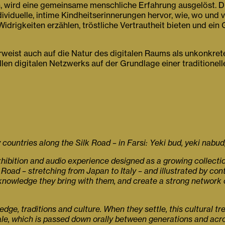
 wird eine gemeinsame menschliche Erfahrung ausgelöst. Dies
dividuelle, intime Kindheitserinnerungen hervor, wie, wo u
idrigkeiten erzählen, tröstliche Vertrautheit bieten und ein
verweist auch auf die Natur des digitalen Raums als unkonkre
llen digitalen Netzwerks auf der Grundlage einer traditione
 countries along the Silk Road – in Farsi: Yeki bud, yeki nabud, 
hibition and audio experience designed as a growing collectio
Road – stretching from Japan to Italy – and illustrated by con
al knowledge they bring with them, and create a strong network
dge, traditions and culture. When they settle, this cultural tr
le, which is passed down orally between generations and acros