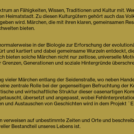
rum an Fähigkeiten, Wissen, Traditionen und Kultur mit. Wenn
euen Heimatstadt. Zu diesen Kulturgütern gehört auch das V
geben wird. Märchen, die mit ihren klaren, gemeinsamen Res
hwelten bieten.
 normalerweise in der Biologie zur Erforschung der evolutio
t und kartiert und dabei gemeinsame Wurzeln entdeckt, die 
h bieten solche Märchen nicht nur zeitlose, universelle Motiv
r Grenzen, Generationen und soziale Hintergründe überschrei
ung vieler Märchen entlang der Seidenstraße, wo neben Hande
eine zentrale Rolle bei der gegenseitigen Befruchtung der Ku
tische und wirtschaftliche Struktur dieser oasenartigen Ko
etauscht, übersetzt und angepasst, wobei Fehlinterpretati
n und Austauschen von Geschichten wird in dem Projekt `Es
ilen verweisen auf unbestimmte Zeiten und Orte und beschrei
reller Bestandteil unseres Lebens ist.