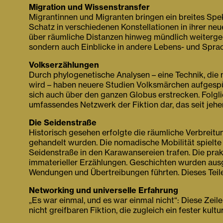
Migration und Wissenstransfer
Migrantinnen und Migranten bringen ein breites Spekt
Schatz in verschiedenen Konstellationen in ihrer n
über räumliche Distanzen hinweg mündlich weiterge
sondern auch Einblicke in andere Lebens- und Sprac
Volkserzählungen
Durch phylogenetische Analysen – eine Technik, die
wird – haben neuere Studien Volksmärchen aufgespür
sich auch über den ganzen Globus erstrecken. Folglic
umfassendes Netzwerk der Fiktion dar, das seit jehe
Die Seidenstraße
Historisch gesehen erfolgte die räumliche Verbreit
gehandelt wurden. Die nomadische Mobilität spielte 
Seidenstraße in den Karawansereien trafen. Die prak
immaterieller Erzählungen. Geschichten wurden ausg
Wendungen und Übertreibungen führten. Dieses Teile
Networking und universelle Erfahrung
„Es war einmal, und es war einmal nicht“: Diese Ze
nicht greifbaren Fiktion, die zugleich ein fester kultu