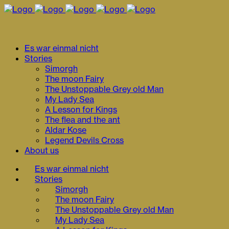
Es war einmal nicht
Stories
Simorgh
The moon Fairy
The Unstoppable Grey old Man
My Lady Sea
A Lesson for Kings
The flea and the ant
Aldar Kose
Legend Devils Cross
About us
Es war einmal nicht
Stories
Simorgh
The moon Fairy
The Unstoppable Grey old Man
My Lady Sea